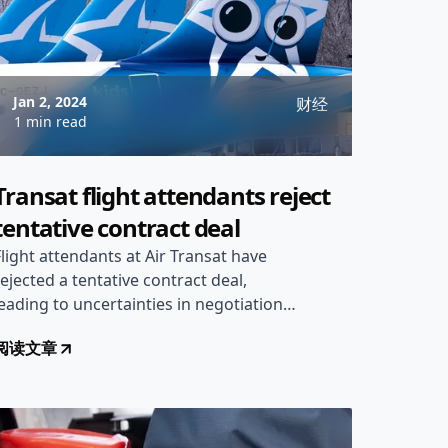
Jan 2, 2024
财经
1 min read
Transat flight attendants reject
tentative contract deal
Flight attendants at Air Transat have
rejected a tentative contract deal,
leading to uncertainties in negotiation
outcomes.
阅读文章