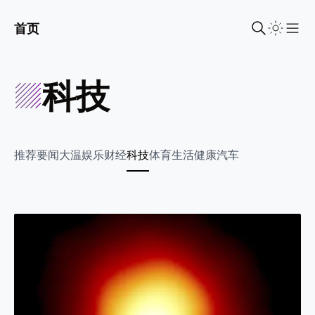
首页
Sho
科技
推荐
要闻
大温
娱乐
财经
科技
体育
生活
健康
汽车