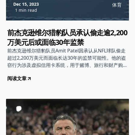
Dec 15, 2023
体育
1 min read
前杰克逊维尔猎豹队员承认偷走逾2,200
万美元后或面临30年监禁
前杰克逊维尔猎豹队员Amit Patel因承认从NFL球队偷走
超过2,200万美元而面临长达30年的监禁可能性。他的盗
窃行为涉及虚拟信用卡系统，用于赌博、旅行和财产购
置。辩护律师称他有赌博瘾，并正在接受治疗。
阅读文章