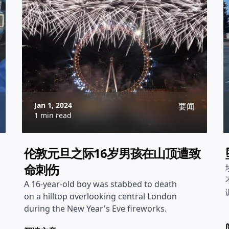
Jan 1, 2024
要闻
1 min read
伦敦元旦之际16岁男孩在山顶遭致
命刺伤
A 16-year-old boy was stabbed to death
on a hilltop overlooking central London
during the New Year's Eve fireworks.