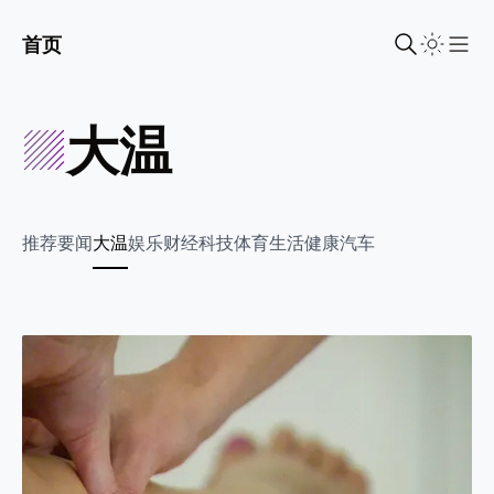
首页
Sho
大温
推荐
要闻
大温
娱乐
财经
科技
体育
生活
健康
汽车