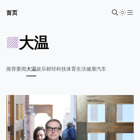
首页
Sho
大温
推荐
要闻
大温
娱乐
财经
科技
体育
生活
健康
汽车