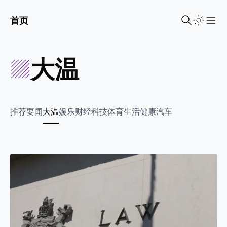
首页
Sho
大温
推荐
要闻
大温
娱乐
财经
科技
体育
生活
健康
汽车