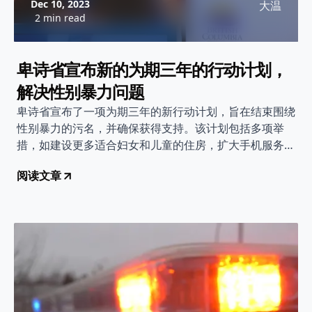
Dec 10, 2023
大温
2 min read
卑诗省宣布新的为期三年的行动计划，
解决性别暴力问题
卑诗省宣布了一项为期三年的新行动计划，旨在结束围绕
性别暴力的污名，并确保获得支持。该计划包括多项举
措，如建设更多适合妇女和儿童的住房，扩大手机服务范
围以提高旅行安全性，增设新的性侵支持项目等。省内多
阅读文章
个部门联手合作，力求消除性别暴力现象，特别是针对受
影响最严重的群体。