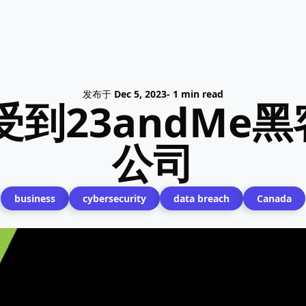
发布于
Dec 5, 2023
- 1 min read
户受到23andMe
公司
business
cybersecurity
data breach
Canada