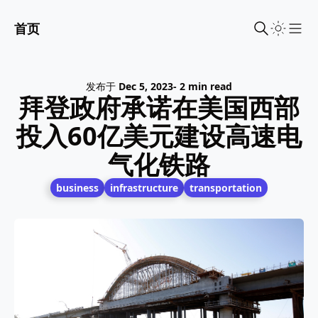
首页
Sho
发布于
Dec 5, 2023
- 2 min read
拜登政府承诺在美国西部
投入60亿美元建设高速电
气化铁路
business
infrastructure
transportation