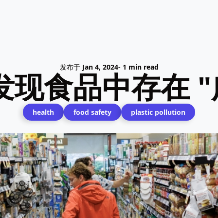
发布于
Jan 4, 2024
- 1 min read
现食品中存在 "
health
food safety
plastic pollution