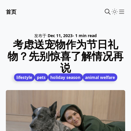
首页
Sho
发布于
Dec 11, 2023
- 1 min read
考虑送宠物作为节日礼
物？先别惊喜了解情况再
说
lifestyle
pets
holiday season
animal welfare