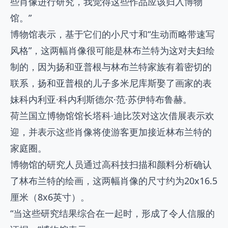
些肖像进行研究，我觉得这些作品应该归入博物
馆。”
博物馆表示，基于它们的小尺寸和“生动而略带速写
风格”，这两幅肖像很可能是林布兰特为这对夫妇绘
制的，因为扬和亚普根与林布兰特家族有着密切的
联系，扬和亚普根的儿子多米尼库斯娶了画家的表
妹科内利亚·科内利斯德尔·范·苏伊特布鲁赫。
荷兰国立博物馆馆长塔科·迪比茨对这次借展表示欢
迎，并表示这些肖像将使游客更加接近林布兰特的
家庭圈。
博物馆的研究人员通过高科技扫描和颜料分析确认
了林布兰特的绘画，这两幅肖像的尺寸约为20x16.5
厘米（8x6英寸）。
“当这些研究结果综合在一起时，形成了令人信服的