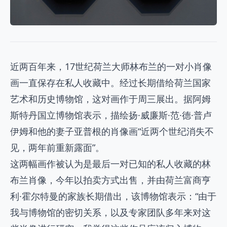
近两百年来，17世纪荷兰大师林布兰的一对小肖像
画一直保存在私人收藏中。经过长期借给荷兰国家
艺术和历史博物馆，这对画作于周三展出。据阿姆
斯特丹国立博物馆表示，描绘扬·威廉斯·范·德·普卢
伊姆和他的妻子亚普根的肖像画“近两个世纪消失不
见，两年前重新露面”。
这两幅画作被认为是最后一对已知的私人收藏的林
布兰肖像，今年以拍卖方式出售，并由荷兰富商亨
利·霍尔特曼的家族长期借出，该博物馆表示：“由于
我与博物馆的密切关系，以及专家团队多年来对这