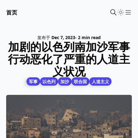
首页
Sho
发布于
Dec 7, 2023
- 2 min read
加剧的以色列南加沙军事
行动恶化了严重的人道主
义状况
军事
以色列
加沙
联合国
人道主义