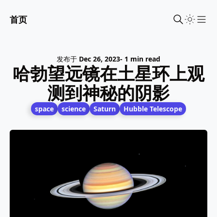
首页
Sho
发布于
Dec 26, 2023
- 1 min read
哈勃望远镜在土星环上观
测到神秘的阴影
space
science
Saturn
Hubble Telescope