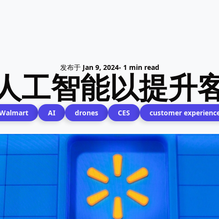
发布于
Jan 9, 2024
- 1 min read
人工智能以提升
Walmart
AI
drones
CES
customer experienc