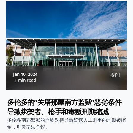
Jan 10, 2024
要闻
1 min read
多伦多的“关塔那摩南方监狱”恶劣条件
导致绑架者、枪手和毒贩刑期缩减
多伦多南部监狱的严酷对待导致监狱人工刑事的刑期被缩
短，引发司法争议。