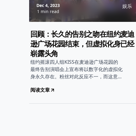
Dec 4, 2023
娱乐
1 min read
回顾：长久的告别之吻在纽约麦迪
逊广场花园结束，但虚拟化身已经
崭露头角
纽约摇滚四人组KISS在麦迪逊广场花园的
最终告别演唱会上宣布将以数字化的虚拟化
身永久存在。粉丝对此反应不一，而这意味
着摇滚传奇的一个终结，另一个新时代的开
阅读文章
始。