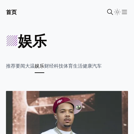
首页
Sho
娱乐
推荐
要闻
大温
娱乐
财经
科技
体育
生活
健康
汽车