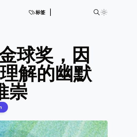
标签
持金球奖，因
于理解的幽默
推崇
n