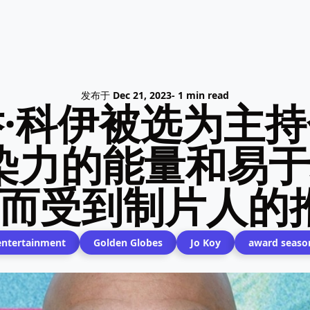
发布于
Dec 21, 2023
- 1 min read
·科伊被选为主
染力的能量和易
”而受到制片人的
entertainment
Golden Globes
Jo Koy
award seaso