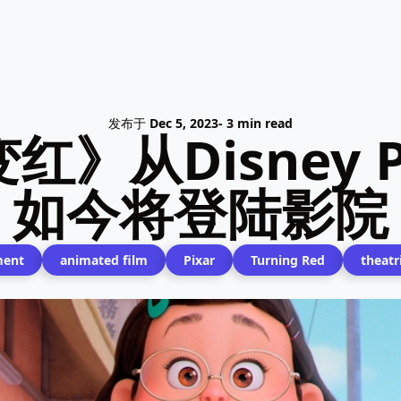
发布于
Dec 5, 2023
- 3 min read
》从Disney 
如今将登陆影院
ment
animated film
Pixar
Turning Red
theatr