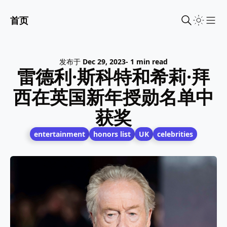
首页
Sho
发布于
Dec 29, 2023
- 1 min read
雷德利·斯科特和希莉·拜
西在英国新年授勋名单中
获奖
entertainment
honors list
UK
celebrities