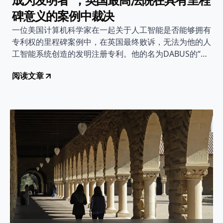
碑意义的案例中裁决
一位美国计算机科学家在一起关于人工智能是否能够拥有
专利权的里程碑案例中，在英国最终败诉，无法为他的人
工智能系统创造的发明注册专利。他的名为DABUS的“创
意机器”所设计的两项发明没有通过英国知识产权局的专
阅读文章
利注册审核，因为发明者必须是自然人或企业，而不是机
器。他向英国最高法院提起上诉，但周三法院一致驳回了
他的上诉，因为英国专利法规定“发明人必须是自然人。”